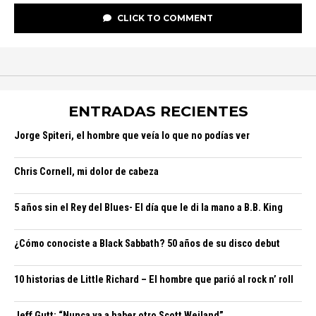
CLICK TO COMMENT
ENTRADAS RECIENTES
Jorge Spiteri, el hombre que veía lo que no podías ver
Chris Cornell, mi dolor de cabeza
5 años sin el Rey del Blues- El día que le di la mano a B.B. King
¿Cómo conociste a Black Sabbath? 50 años de su disco debut
10 historias de Little Richard – El hombre que parió al rock n’ roll
Jeff Gutt: “Nunca va a haber otro Scott Weiland”