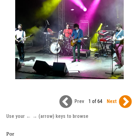
Prev
1 of 64
Next
Use your ← → (arrow) keys to browse
Por