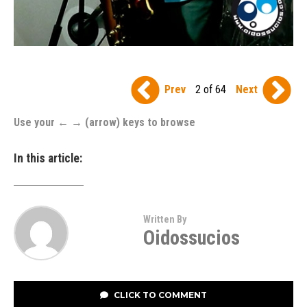
Prev
2 of 64
Next
Use your ← → (arrow) keys to browse
In this article:
Written By
Oidossucios
CLICK TO COMMENT