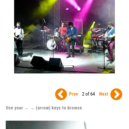
Prev
2 of 64
Next
Use your ← → (arrow) keys to browse