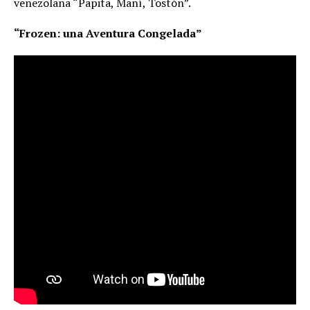
venezolana “Papita, Maní, Tostón”.
“Frozen: una Aventura Congelada”