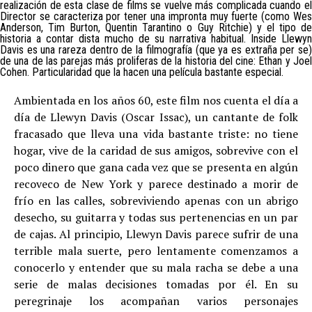
realización de esta clase de films se vuelve más complicada cuando el
Director se caracteriza por tener una impronta muy fuerte (como Wes
Anderson, Tim Burton, Quentin Tarantino o Guy Ritchie) y el tipo de
historia a contar dista mucho de su narrativa habitual. Inside Llewyn
Davis es una rareza dentro de la filmografía (que ya es extraña per se)
de una de las parejas más proliferas de la historia del cine: Ethan y Joel
Cohen. Particularidad que la hacen una película bastante especial.
Ambientada en los años 60, este film nos cuenta el día a
día de Llewyn Davis (Oscar Issac), un cantante de folk
fracasado que lleva una vida bastante triste: no tiene
hogar, vive de la caridad de sus amigos, sobrevive con el
poco dinero que gana cada vez que se presenta en algún
recoveco de New York y parece destinado a morir de
frío en las calles, sobreviviendo apenas con un abrigo
desecho, su guitarra y todas sus pertenencias en un par
de cajas. Al principio, Llewyn Davis parece sufrir de una
terrible mala suerte, pero lentamente comenzamos a
conocerlo y entender que su mala racha se debe a una
serie de malas decisiones tomadas por él. En su
peregrinaje los acompañan varios personajes