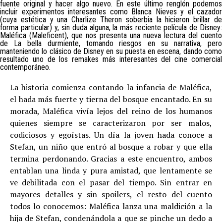
fuente original y hacer algo nuevo. En este último renglón podemos
incluir experimentos interesantes como Blanca Nieves y el cazador
(cuya estética y una Charlize Theron soberbia la hicieron brillar de
forma particular) y, sin duda alguna, la más reciente película de Disney:
Maléfica (Maleficent), que nos presenta una nueva lectura del cuento
de La bella durmiente, tomando riesgos en su narrativa, pero
manteniendo lo clásico de Disney en su puesta en escena, dando como
resultado uno de los remakes más interesantes del cine comercial
contemporáneo.
La historia comienza contando la infancia de Maléfica,
el hada más fuerte y tierna del bosque encantado. En su
morada, Maléfica vivía lejos del reino de los humanos
quienes siempre se caracterizaron por ser malos,
codiciosos y egoístas. Un día la joven hada conoce a
Stefan, un niño que entró al bosque a robar y que ella
termina perdonando. Gracias a este encuentro, ambos
entablan una linda y pura amistad, que lentamente se
ve debilitada con el pasar del tiempo. Sin entrar en
mayores detalles y sin spoilers, el resto del cuento
todos lo conocemos: Maléfica lanza una maldición a la
hija de Stefan, condenándola a que se pinche un dedo a