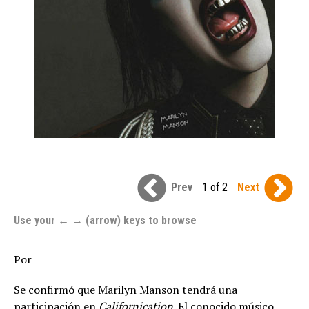
Prev
1 of 2
Next
Use your ← → (arrow) keys to browse
Por
Se confirmó que Marilyn Manson tendrá una
participación en
Californication
. El conocido músico