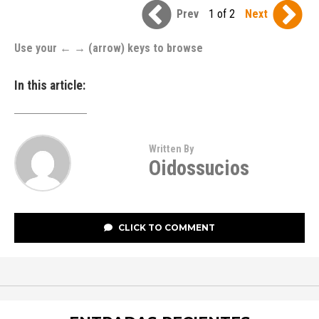
Prev
1 of 2
Next
Use your ← → (arrow) keys to browse
In this article:
Written By
Oidossucios
CLICK TO COMMENT