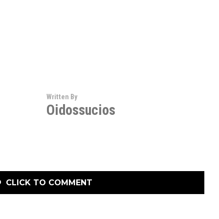
Written By
Oidossucios
CLICK TO COMMENT