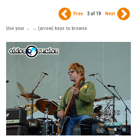
Prev
3 of 19
Next
Use your ← → (arrow) keys to browse