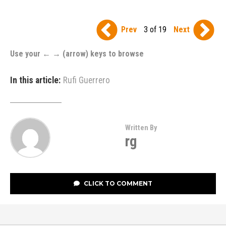
Prev
3 of 19
Next
Use your ← → (arrow) keys to browse
In this article:
Rufi Guerrero
Written By
rg
CLICK TO COMMENT