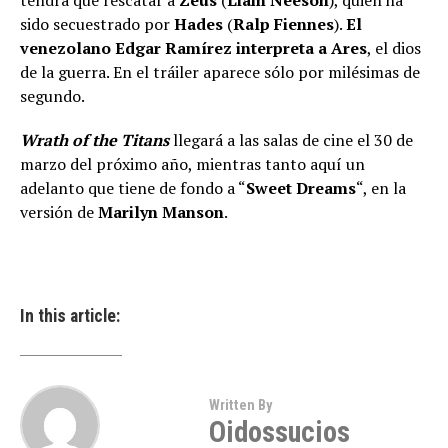
tendrá que rescatar a
Zeus
(
Liam Neeson
), quien ha
sido secuestrado por
Hades
(
Ralp Fiennes
).
El
venezolano Edgar Ramírez interpreta a Ares
, el dios
de la guerra. En el tráiler aparece sólo por milésimas de
segundo.
Wrath of the Titans
llegará a las salas de cine el 30 de
marzo del próximo año, mientras tanto aquí un
adelanto que tiene de fondo a “
Sweet Dreams
“, en la
versión de
Marilyn Manson
.
In this article:
Written By
Oidossucios