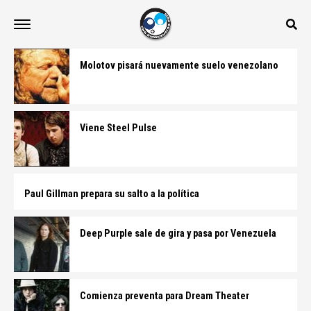
Molotov pisará nuevamente suelo venezolano
Viene Steel Pulse
Paul Gillman prepara su salto a la política
Deep Purple sale de gira y pasa por Venezuela
Comienza preventa para Dream Theater