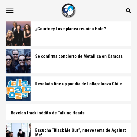
¿Courtney Love planea reunir a Hole?
Se confirma concierto de Metallica en Caracas
Revelado line up por día de Lollapalooza Chile
Revelan track inédito de Talking Heads
Escucha “Black Me Out”, nuevo tema de Against
Me!