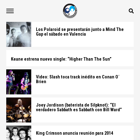
Los Polaroid se presentarán junto a Mind The
Gap el sábado en Valencia
Keane estrena nuevo single: “Higher Than The Sun”
Video: Slash toca track inédito en Conan O´
Brien
Joey Jordison (baterista de Silpknot): “El
verdadero Sabbath es Sabbath con Bill Ward”
King Crimson anuncia reunión para 2014