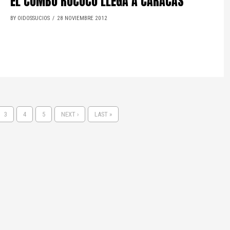
EL COMBO ROCOCÓ LLEGA A CARACAS
BY OIDOSSUCIOS
28 NOVIEMBRE 2012
3
4
5
NEXT ›
LAST »