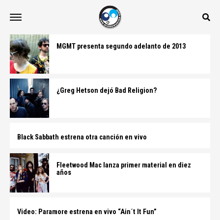
MGMT presenta segundo adelanto de 2013
¿Greg Hetson dejó Bad Religion?
Black Sabbath estrena otra canción en vivo
Fleetwood Mac lanza primer material en diez
años
Video: Paramore estrena en vivo “Ain´t It Fun”