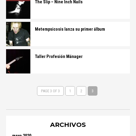
The Slip – Nine Inch Nails
Metempsicosis lanza su primer álbum
Taller Profesión Mánager
PAGE 3 OF 3
1
2
3
ARCHIVOS
mayo 2020