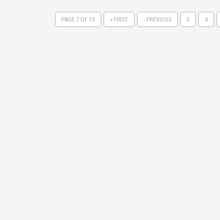
PAGE 7 OF 15
« FIRST
‹ PREVIOUS
3
4