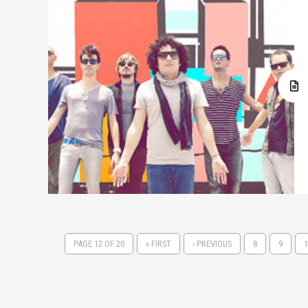
PAGE 12 OF 20
« FIRST
‹ PREVIOUS
8
9
1