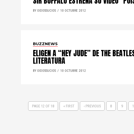
SIR BUFFALO ESTRENA SU VIDEO "POI
BY OIDOSSUCIOS
10 OCTUBRE 2012
BUZZNEWS
ELIGEN A “HEY JUDE” DE THE BEATL
LITERATURA
BY OIDOSSUCIOS
10 OCTUBRE 2012
PAGE 12 OF 18
« FIRST
‹ PREVIOUS
8
9
1