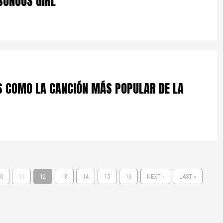
SONOUS GIRL"
ES COMO LA CANCIÓN MÁS POPULAR DE LA
0
11
12
13
14
15
16
NEXT ›
LAST »