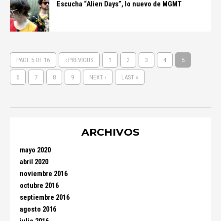
Escucha “Alien Days”, lo nuevo de MGMT
PAGE 5 OF 16
‹ PREVIOUS
1
2
3
4
5
6
7
8
9
NEXT ›
LAST »
ARCHIVOS
mayo 2020
abril 2020
noviembre 2016
octubre 2016
septiembre 2016
agosto 2016