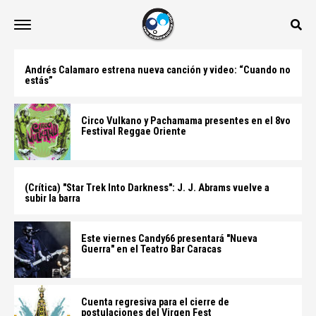
Andrés Calamaro estrena nueva canción y video: “Cuando no
estás”
Circo Vulkano y Pachamama presentes en el 8vo
Festival Reggae Oriente
(Crítica) "Star Trek Into Darkness": J. J. Abrams vuelve a
subir la barra
Este viernes Candy66 presentará "Nueva
Guerra" en el Teatro Bar Caracas
Cuenta regresiva para el cierre de
postulaciones del Virgen Fest