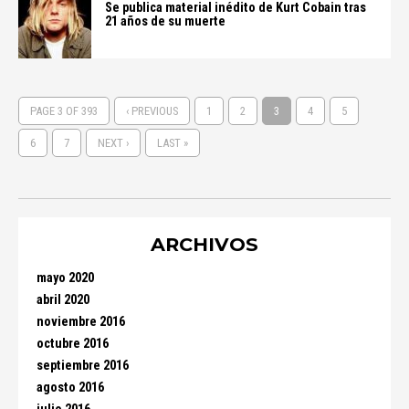
Se publica material inédito de Kurt Cobain tras
21 años de su muerte
PAGE 3 OF 393
‹ PREVIOUS
1
2
3
4
5
6
7
NEXT ›
LAST »
ARCHIVOS
mayo 2020
abril 2020
noviembre 2016
octubre 2016
septiembre 2016
agosto 2016