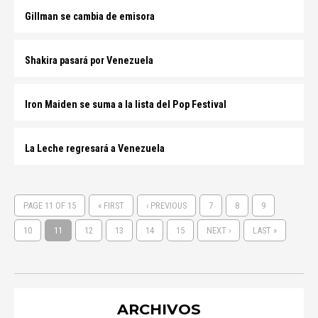
Gillman se cambia de emisora
Shakira pasará por Venezuela
Iron Maiden se suma a la lista del Pop Festival
La Leche regresará a Venezuela
PAGE 11 OF 15
« FIRST
‹ PREVIOUS
7
8
9
10
11
12
13
14
15
NEXT ›
LAST »
ARCHIVOS