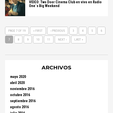
VIDEO: Two Door Cinema Club en vivo en Radio
One´s Big Weekend
PAGE 7 OF 19
« FIRST
‹ PREVIOUS
3
4
5
6
7
8
9
10
11
NEXT ›
LAST »
ARCHIVOS
mayo 2020
abril 2020
noviembre 2016
octubre 2016
septiembre 2016
agosto 2016