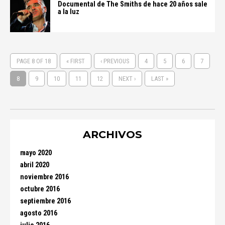
Documental de The Smiths de hace 20 años sale
a la luz
PAGE 8 OF 18
« FIRST
‹ PREVIOUS
4
5
6
7
8
9
10
11
12
NEXT ›
LAST »
ARCHIVOS
mayo 2020
abril 2020
noviembre 2016
octubre 2016
septiembre 2016
agosto 2016