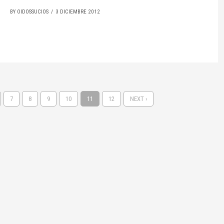
BY OIDOSSUCIOS
3 DICIEMBRE 2012
7
8
9
10
11
12
NEXT ›