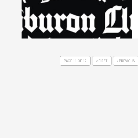
PAGE 11 OF 12
« FIRST
‹ PREVIOUS