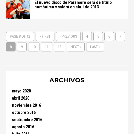
El nuevo disco de Paramore será de título
homónimo y saldrá en abril de 2013
PAGE 8 OF 12
« FIRST
‹ PREVIOUS
4
5
6
7
8
9
10
11
12
NEXT ›
LAST »
ARCHIVOS
mayo 2020
abril 2020
noviembre 2016
octubre 2016
septiembre 2016
agosto 2016