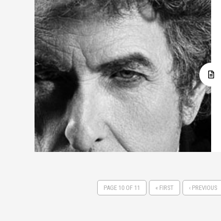
PAGE 10 OF 11
« FIRST
‹ PREVIOUS