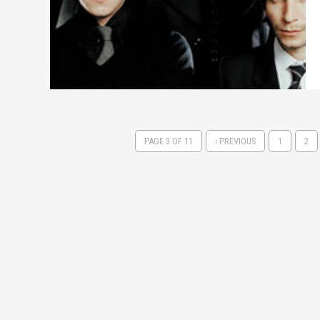
PAGE 3 OF 11
‹ PREVIOUS
1
2