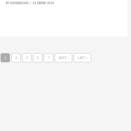
BY OIDOSSUCIOS
22 ENERO 2014
3
4
5
6
7
NEXT ›
LAST »