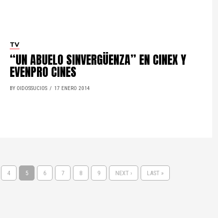
TV
“UN ABUELO SINVERGÜENZA” EN CINEX Y
EVENPRO CINES
BY OIDOSSUCIOS
17 ENERO 2014
4
5
6
7
8
9
NEXT ›
LAST »