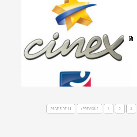
PAGE 5 OF 11
‹ PREVIOUS
1
2
3