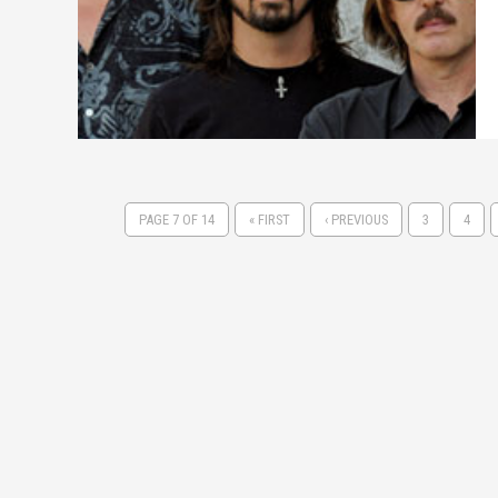
PAGE 7 OF 14
« FIRST
‹ PREVIOUS
3
4