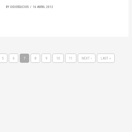
BY OIDOSSUCIOS
16 ABRIL 2012
5
6
7
8
9
10
11
NEXT ›
LAST »