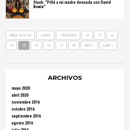
Slash: “Pillé a mi madre desnuda con David
Bowie”
PAGE 14 OF 40
« FIRST
‹ PREVIOUS
10
11
12
13
14
15
16
17
18
NEXT ›
LAST »
ARCHIVOS
mayo 2020
abril 2020
noviembre 2016
octubre 2016
septiembre 2016
agosto 2016