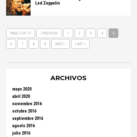
Led Zeppelin
PAGE 5 OF 17
‹ PREVIOUS
1
2
3
4
5
6
7
8
9
NEXT ›
LAST »
ARCHIVOS
mayo 2020
abril 2020
noviembre 2016
octubre 2016
septiembre 2016
agosto 2016
julio 2016