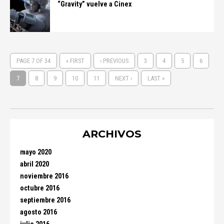
“Gravity” vuelve a Cinex
PAGE 7 OF 34
« FIRST
‹ PREVIOUS
3
4
5
6
7
8
9
10
11
NEXT ›
LAST »
ARCHIVOS
mayo 2020
abril 2020
noviembre 2016
octubre 2016
septiembre 2016
agosto 2016