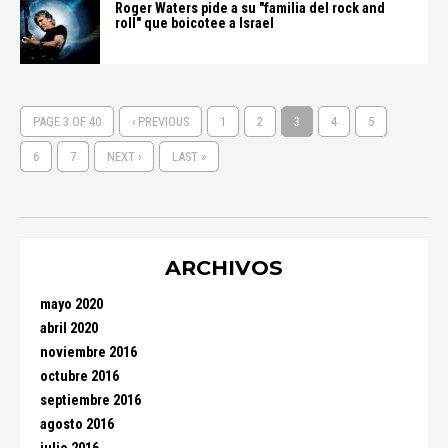
Roger Waters pide a su "familia del rock and
roll" que boicotee a Israel
PAGE 3 OF 40
‹ PREVIOUS
1
2
3
4
5
6
7
NEXT ›
LAST »
ARCHIVOS
mayo 2020
abril 2020
noviembre 2016
octubre 2016
septiembre 2016
agosto 2016