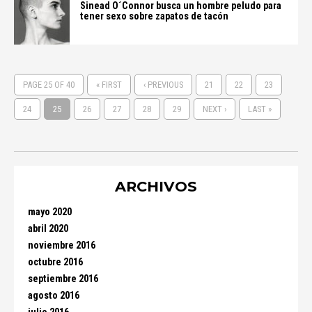
Sinead O´Connor busca un hombre peludo para
tener sexo sobre zapatos de tacón
PAGE 25 OF 40
« FIRST
‹ PREVIOUS
21
22
23
24
25
26
27
28
29
NEXT ›
LAST »
ARCHIVOS
mayo 2020
abril 2020
noviembre 2016
octubre 2016
septiembre 2016
agosto 2016