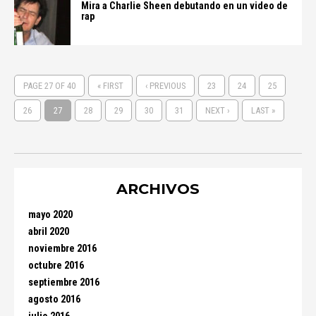
Mira a Charlie Sheen debutando en un video de
rap
PAGE 27 OF 40
« FIRST
‹ PREVIOUS
23
24
25
26
27
28
29
30
31
NEXT ›
LAST »
ARCHIVOS
mayo 2020
abril 2020
noviembre 2016
octubre 2016
septiembre 2016
agosto 2016