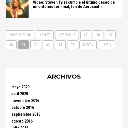
Video: Steven Tyler cumple el último deseo de
un enfermo terminal, fan de Aerosmith
PAGE 31 OF 40
« FIRST
‹ PREVIOUS
27
28
29
30
31
32
33
34
35
NEXT ›
LAST »
ARCHIVOS
mayo 2020
abril 2020
noviembre 2016
octubre 2016
septiembre 2016
agosto 2016